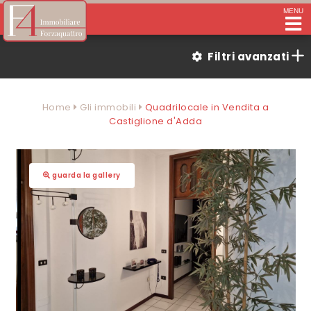
MENU
Filtri avanzati
Home
Gli immobili
Quadrilocale in Vendita a
Castiglione d'Adda
guarda la gallery