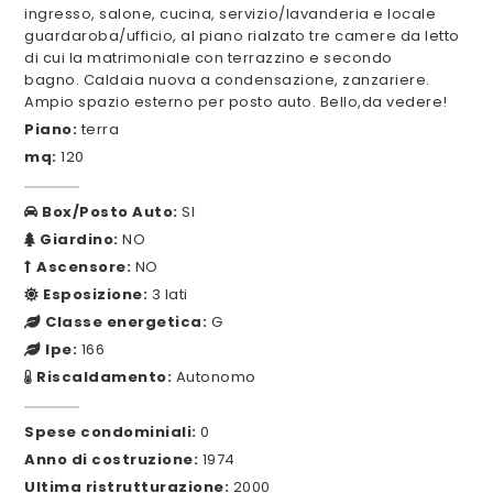
ingresso, salone, cucina, servizio/lavanderia e locale
guardaroba/ufficio, al piano rialzato tre camere da letto
di cui la matrimoniale con terrazzino e secondo
bagno. Caldaia nuova a condensazione, zanzariere.
Ampio spazio esterno per posto auto. Bello,da vedere!
Piano:
terra
mq:
120
Box/Posto Auto:
SI
Giardino:
NO
Ascensore:
NO
Esposizione:
3 lati
Classe energetica:
G
Ipe:
166
Riscaldamento:
Autonomo
Spese condominiali:
0
Anno di costruzione:
1974
Ultima ristrutturazione:
2000