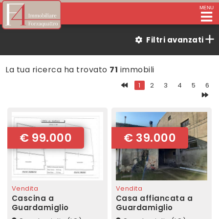
MENU
Filtri avanzati
La tua ricerca ha trovato
71
immobili
1
2
3
4
5
6
€ 99.000
€ 39.000
Vendita
Vendita
Cascina a
Casa affiancata a
Guardamiglio
Guardamiglio