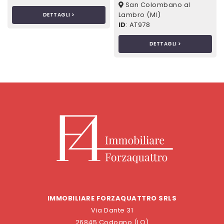
San Colombano al
Lambro (MI)
DETTAGLI >
ID
: AT978
DETTAGLI >
IMMOBILIARE FORZAQUATTRO SRLS
Via Dante 31
26845 Codogno (LO)