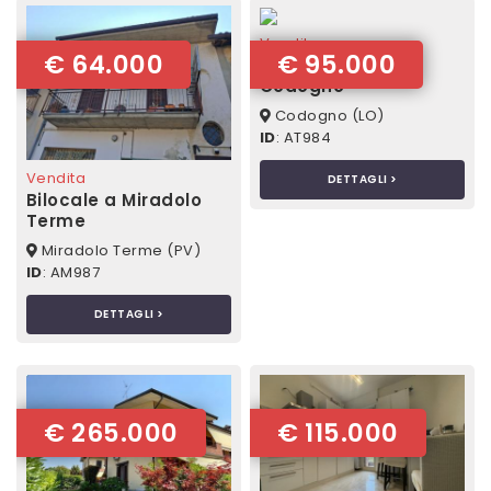
Vendita
€ 64.000
€ 95.000
Quadrilocale a
Codogno
Codogno (LO)
ID
: AT984
Vendita
DETTAGLI >
Bilocale a Miradolo
Terme
Miradolo Terme (PV)
ID
: AM987
DETTAGLI >
€ 265.000
€ 115.000