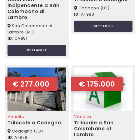
indipendente a San
Codogno (LO)
Colombano al
ID
: AT980
Lambro
San Colombano al
DETTAGLI >
Lambro (MI)
ID
: CA981
DETTAGLI >
€ 277.000
€ 175.000
Vendita
Vendita
Trilocale a Codogno
Trilocale a San
Colombano al
Codogno (LO)
Lambro
ID
: AT979