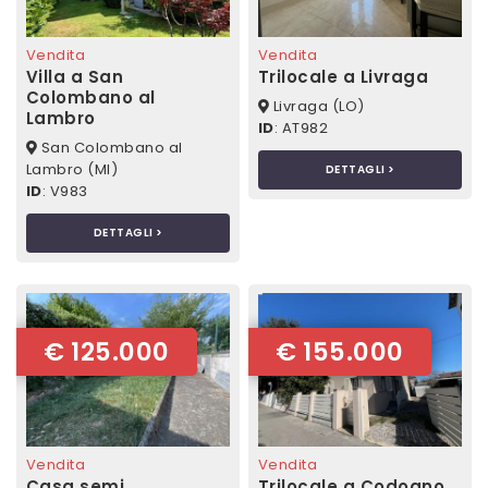
Vendita
Vendita
Villa a San
Trilocale a Livraga
Colombano al
Livraga (LO)
Lambro
ID
: AT982
San Colombano al
Lambro (MI)
DETTAGLI >
ID
: V983
DETTAGLI >
€ 125.000
€ 155.000
Vendita
Vendita
Casa semi
Trilocale a Codogno