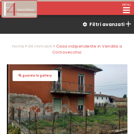
MENU
Filtri avanzati
Home
Gli immobili
Casa indipendente in Vendita a
Cornovecchio
guarda la gallery