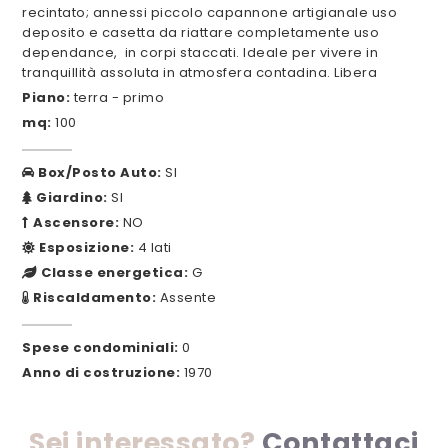
recintato; annessi piccolo capannone artigianale uso
deposito e casetta da riattare completamente uso
dependance, in corpi staccati. Ideale per vivere in
tranquillità assoluta in atmosfera contadina. Libera
Piano:
terra - primo
mq:
100
Box/Posto Auto:
SI
Giardino:
SI
Ascensore:
NO
Esposizione:
4 lati
Classe energetica:
G
Riscaldamento:
Assente
Spese condominiali:
0
Anno di costruzione:
1970
Sei interessato?
Contattaci