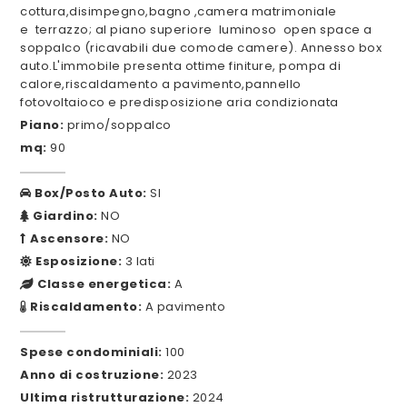
cottura,disimpegno,bagno ,camera matrimoniale
e terrazzo; al piano superiore luminoso open space a
soppalco (ricavabili due comode camere). Annesso box
auto.L'immobile presenta ottime finiture, pompa di
calore,riscaldamento a pavimento,pannello
fotovoltaioco e predisposizione aria condizionata
Piano:
primo/soppalco
mq:
90
Box/Posto Auto:
SI
Giardino:
NO
Ascensore:
NO
Esposizione:
3 lati
Classe energetica:
A
Riscaldamento:
A pavimento
Spese condominiali:
100
Anno di costruzione:
2023
Ultima ristrutturazione:
2024