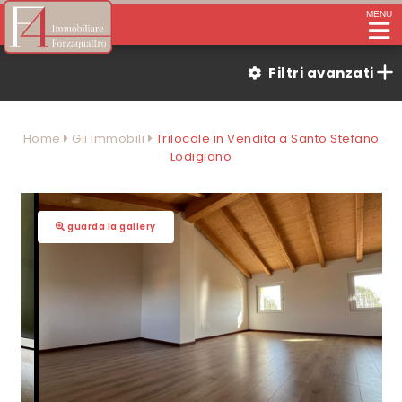
MENU
Filtri avanzati
Home
Gli immobili
Trilocale in Vendita a Santo Stefano
Lodigiano
guarda la gallery