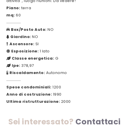
attivita' , luogo riunioni. Da vedere!
Piano:
terra
mq:
60
Box/Posto Auto:
NO
Giardino:
NO
Ascensore:
SI
Esposizione:
1 lato
Classe energetica:
G
Ipe:
378,97
Riscaldamento:
Autonomo
Spese condominiali:
1200
Anno di costruzione:
1990
Ultima ristrutturazione:
2000
Sei interessato?
Contattaci