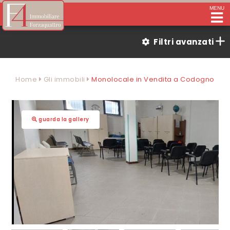
MENU
Filtri avanzati
Home
Gli immobili
Monolocale in Vendita a Codogno
guarda la gallery