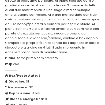
diretto al bellissimo porticato, al piano sfalsato da tre
gradini si accede alla zona notte con 3 camere da letto
di cui due matrimoniali e una singola ma comunque
ampia, bagno con vasca. Al piano mansardato con travi
a vista troviamo un ampio e luminoso locale open-sapce
ad uso hobby/palestra o camera per ospiti e studio. Al
piano seminterrato: bellissima taverna con camino e con
parete attrezzata per cucina, secondo bagno con
doccia, locale lavanderia/caldaia, cantina e box doppio.
Completa la proprietà un secondo box deposito in corpo
staccato e giardino su 4 lati. Il tutto si presenta in
eccellenti condizioni di manutenzione.
Piano:
terra primo seminterrato
mq:
250
Box/Posto Auto:
SI
Giardino:
SI
Ascensore:
NO
Esposizione:
4 lati
Classe energetica:
D
Ipe:
172,04