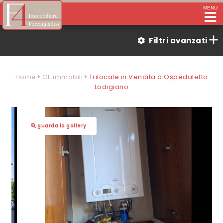
MENU
Filtri avanzati
Home
Gli immobili
Trilocale in Vendita a Ospedaletto
Lodigiano
guarda la gallery